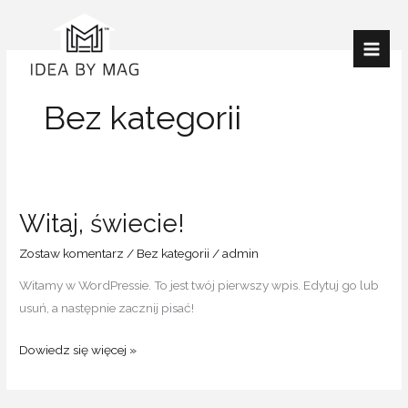
Przejdź
do
treści
Bez kategorii
Witaj, świecie!
Witaj,
świecie!
Zostaw komentarz
/
Bez kategorii
/
admin
Witamy w WordPressie. To jest twój pierwszy wpis. Edytuj go lub
usuń, a następnie zacznij pisać!
Dowiedz się więcej »